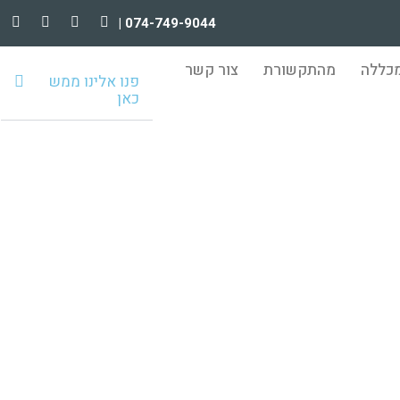
074-749-9044 |
כללה
מהתקשורת
צור קשר
פנו אלינו ממש
כאן