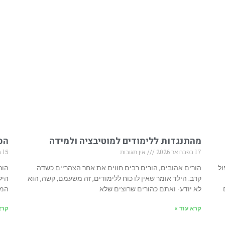
מהתנגדות ללימודים למוטיבציה ולמידה
הסב
17 בפברואר 2026
אין תגובות
15 בפברואר 2026
ול
הורים אהובים, הורים רבים חווים את אחר הצהריים כשדה
הור
קרב. הילד אומר שאין לו כוח ללימודים, זה משעמם, קשה, הוא
היל
לא יודע- ואתם כהורים שרוצים שלא
המו
קרא עוד »
קרא