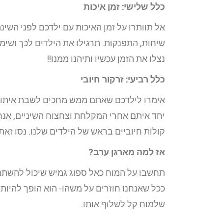
כלל שלישי: זמן איכות
אל תוותרו על זמן האיכות עם ילדכם לפני השי
שיחות, התפנקות. תרגילו את הילדים לכך ושימר
נצלו את הזמן עכשיו ותיהנו ממנו!!
כלל רביעי: זרקור חיובי
אימרו לילדכם שאתם ממש מחכים לשבת איתו/ה 
יחד איתם אחרי המקלחת וצחצוח השיניים, אנח
קולות חיוביים בראש של הילדים שלנו. נסו זאת 3 לילות רצופים, יחד עם הכללים הנ”ל ומארגן הערב ועדכנו אותי איך זה שינה לכם את נוהל הלילה 
אז למה מארגן ערב?
תחשבו על המוח כאל ספוג גמיש שיכול להשתנ
ככל שאנחנו חוזרים על משהו- הוא הופך להיות
שלמוח קל לשלוף אותו.