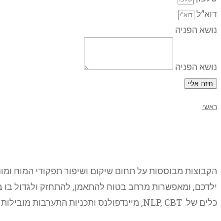
דוא”ל
נושא הפניה
נושא הפניה
חיזרו אליי
ראשי
קבוצות חברתיות- ילדים ונוער
הקבוצות מבוססות על תחום שיקום ושיפור תפקודי המוח ומונ
ילדכם, ומאפשרות מרחב בטוח להתאמן, להתחזק ולגדול בו במ
כלים של NLP, CBT, מיינדפולנס ותכניות התערבות מובילות מהארץ ומהעולם. הקבוצות מועברות על-ידי ד”ר קורל שחר יחד עם מטפלות המכון.