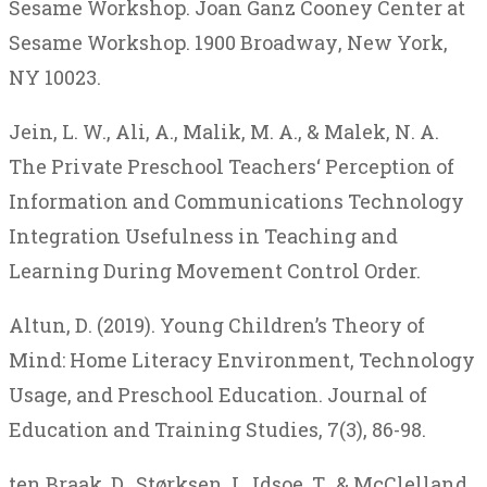
Sesame Workshop
.
Joan Ganz Cooney Center at
Sesame Workshop
.
1900 Broadway
,
New York
,
NY 10023
Jein
,
L
.
W.,
Ali
,
A.,
Malik
,
M
.
A., &
Malek
,
N
.
A
.
The
Private
Preschool
Teachers
‘
Perception
of
Information
and
Communications
Technology
Integration
Usefulness
in
Teaching
and
Learning
During
Movement
Control
Order
Altun
,
D
. (
2019
).
Young
Children’s
Theory
of
Mind
:
Home
Literacy
Environment
,
Technology
Usage
,
and
Preschool
Education
.
Journal
of
Education
and
Training
Studies
,
7
(3
),
86-98
ten
Braak
,
D.,
Størksen
,
I.,
Idsoe
,
T., &
McClelland
,