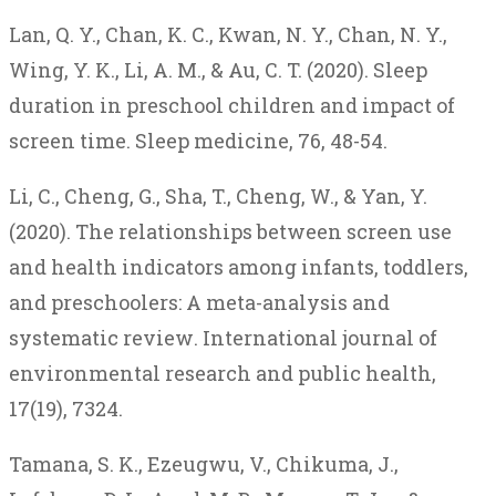
Lan, Q. Y., Chan, K. C., Kwan, N. Y., Chan, N. Y.,
Wing, Y. K., Li, A. M., & Au, C. T. (2020). Sleep
duration in preschool children and impact of
screen time.
Sleep medicine
,
76
, 48-54.
Li
, C.,
Cheng
, G.,
Sha
, T.,
Cheng
, W., &
Yan
, Y.
(2020).
The
relationships
between
screen
use
and
health
indicators
among
infants
,
toddlers
,
and
preschoolers
: A
meta-analysis
and
systematic
review
.
International
journal
of
environmental
research
and
public
health
,
17
(19), 7324.
Tamana
, S. K.,
Ezeugwu
, V.,
Chikuma
, J.,