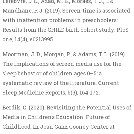
Lefebvre
, D. L.,
Azad
, M. B.,
Moraes
, T. J., … &
Mandhane
, P. J. (2019).
Screen-time
is
associated
with
inattention
problems
in
preschoolers
:
Results
from
the
CHILD
birth
cohort
study
.
PloS
one
,
14
(4), e0213995.
Moorman
, J. D.,
Morgan
, P., &
Adams
, T. L. (2019).
The
implications
of
screen
media
use
for
the
sleep
behavior
of
children
ages
0–5:
a
systematic
review
of
the
literature
.
Current
Sleep
Medicine
Reports
,
5
(3), 164-172.
Berdik
,
C
. (
2020
).
Revisiting the Potential Uses of
Media in Children’s Education
.
Future of
Childhood
.
In
Joan Ganz Cooney Center at