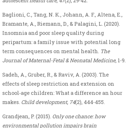
adolescent health care
,
47
(2), 29-42.
Baglioni, C., Tang, N. K., Johann, A. F., Altena, E.,
Bramante, A., Riemann, D., & Palagini, L. (2020).
Insomnia and poor sleep quality during
peripartum: a family issue with potential long
term consequences on mental health.
The
Journal of Maternal-Fetal & Neonatal Medicine
, 1-9.
Sadeh, A., Gruber, R., & Raviv, A. (2003). The
effects of sleep restriction and extension on
school‐age children: What a difference an hour
makes.
Child development
,
74
(2), 444-455.
Grandjean, P. (2015).
Only one chance: how
environmental pollution impairs brain