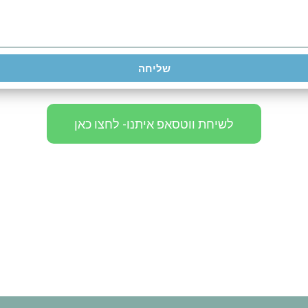
שליחה
לשיחת ווטסאפ איתנו- לחצו כאן
Facebook