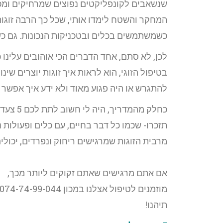
שנשאבים לקונפליקטים נפוצים שמרחיקים ומכ
המחקר והשטח לימדו אותי, שכל כך הרבה זוגו
כשמשתמשים בכלים ובטכניקות הנכונות. גם כ
לכן, לא סתם, אחד הדברים הכי אוהובים עלינו כ
בטיפול הזוגי, הוא לראות איך זוגות יוצרים שינ
להתגרש או היה פגוע מאוד ולא ידע איך אפשר
כחלק מהמדריך, היה לי חשוב לתת לכם 5 צעדים שיכולים לעזור ולחזק את הזוגיות חזרה.
תזכרו- שכמו כל דבר בחיים, עם כלים ופעולות נ
מרבית הזוגות שמרגישים ריחוק ונפרדים, יכולים להתחז
אם אתם מרגישים שאתם זקוקים ליותר מכך,
מוזמנים לטיפול אצלנו במכון 074-74-99-044 (טלפון/ווטסאפ).
תיהנו!