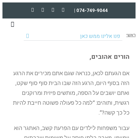
074-749-9044 |
טיפולים וקורסים מקוונים
הרצאות וארגונים
ראשי
פנו אלינו ממש כאן
הורים אהובים,
אם הגעתם לכאן, כנראה שגם אתם מכירים את הרגע
הזה בסוף היום, הרגע הזה שבו הבית סוף סוף שקט,
ואתם יושבים על הספה, מותשים פיזית ומרוקנים
רגשית, ותוהים: “למה כל פעולה פשוטה חייבת להיות
כל כך קשה?”.
עבור משפחות לילדים עם הפרעת קשב, האתגר הוא
יומיומי. מאבק בלתי פוסק על משימות שבבתים