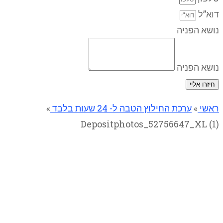
דוא”ל
נושא הפניה
נושא הפניה
חיזרו אליי
ראשי
»
ערכת החילוץ הטבה ל- 24 שעות בלבד
»
Depositphotos_52756647_XL (1)
Depositphotos_52756647_XL
(1)