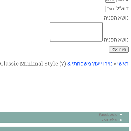
דוא”ל
נושא הפניה
נושא הפניה
חיזרו אליי
ראשי
»
נוירו ייעוץ משפחתי & N-CBT
Classic Minimal Style (7)
eutral Classic Minimal Style (7)
Facebook
YouTube