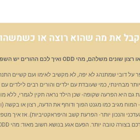
ל את מה שהוא רוצה או כשמשהו לא הו
כם ההורים יש השפעה על חומרתה של ההפרעה
, שמספר על דובי שמתנהג לא יפה, לא מקשיב לאימו ועם קשיים ה
Op). הפרעת ההתנהגות הזאת גם היא הפרעה שקופה- שכן הילד נראה תקין לג
 המוח מגיב כמו מגנט הפוך ודוחף את הדעה, רצון או בקשה (ו
דכני והנכון יותר- הפרעת קשב והיפראקטיביות). אז איך מטפ