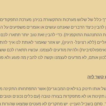
ן להבין כיצד הדברים שאנחנו עושים או אומרים משפיעים על ה
ההתנהגות התוקפנית). כדי להבין זאת טוב יותר תתארו לכם
אליים (ללא רציונל- היגיון), יש אזור שאמור לאותת לנו איך 
אימפולסיביות) ולהיות מודעים לעצמנו. עכשיו תתארו לכם 
וון אותם, לא מודעים לעצמנו וקשה לנו להבין מה פוגע ולא פו
 קשר לזה
 מוח התחלתי (מהווה 20-30 אחוז מהמוח של אותו תינוק בגילאים המבוגרים) אשר
תקינות או לא מתפקדות בצורה טובה (עם כלים נכונים וטובים
ד. סתם בשביל העניין- יש מחקרים לא מעטים שמצאו שהורות