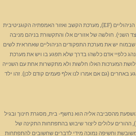
הפרעת התנהגות מרדנית מתנגדת (ODD) נובעת מקשיים בדרך-כלל של שלוש מערכות והתקשורת בניהן: מערכת התפקודים הניהוליים (EF), מערכת הקשב ואזור האמפתיה הקוגניטיבית
צד השני). חולשה של אזורים אלו והתקשורת בניהם מניבה
 שבמוח יש את מערכת התפקודים הניהוליים שאחראית לשים
להתנהג כלפיי אדם כלשהו בדרך שלא תפגע בו ויש את מערכת
ששלושת המערכות האלו חלשות ולא מתקשרות אחת עם השנייה
גע באחרים (גם אם אמרו לנו אלף פעמים קודם לכן). זהו ילד
 התפתחותו התקינה מושפעת מהסביבה אליה הוא נחשף- בית, מסגרת חינוך ובגיל
), ההורים עלולים ליצור שיבוש בהתפתחות התקינה של
 משובשת וחשיפה נמוכה מידי לדברים שחשובים להתפתחות