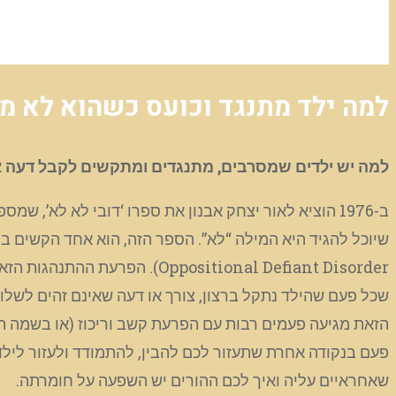
למה ילד מתנגד וכועס כשהוא לא מקב
למה יש ילדים שמסרבים, מתנגדים ומתקשים לקבל דעה או רצון שונים משלהם, מהי ODD ואיך ל
ב-1976 הוציא לאור יצחק אבנון את ספרו ‘דובי לא לא’
positional Defiant Disorder
שכל פעם שהילד נתקל ברצון, צורך או דעה שאינם זהים לשלו-
הזאת מגיעה פעמים רבות עם הפרעת קשב וריכוז (או בשמה הע
שאחראיים עליה ואיך לכם ההורים יש השפעה על חומרתה.