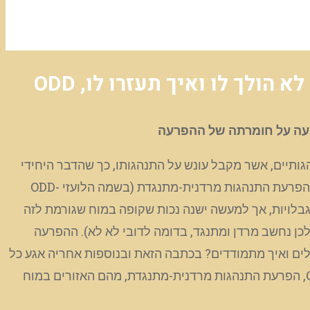
לך לו ואיך תעזרו לו, ODD
תנהגותיים, אשר מקבל עונש על התנהגותו, כך שהדבר היחידי
שיוכל להגיד היא המילה “לא”. הספר הזה, הוא אחד הקשים ביותר מבחינתי, כמי שעובדת עם ילדים והורים רבים לילדים עם הפרעת התנהגות מרדנית-מתנגדת (בשמה הלועזי ODD-
מרי, ללא מוגבלויות, אך למעשה ישנה נכות שקופה במוח שגורמת לזה
לכן נחשב מרדן ומתנגד, בדומה לדובי לא לא). ההפרעה
לים ואיך מתמודדים? בכתבה הזאת ובנוספות אחריה אגע כל
פעם בנקודה אחרת שתעזור לכם להבין, להתמודד ולעזור לילדכם בצורה טובה יותר. הפעם אגע בנושא חשוב מאוד: מהי ODD, הפרעת התנהגות מרדנית-מתנגדת, מהם האזורים במוח