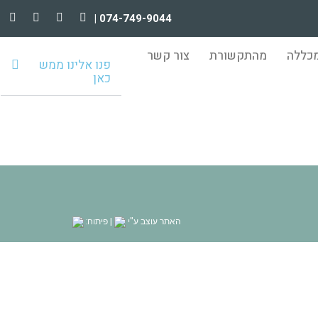
074-749-9044 |
כללה
מהתקשורת
צור קשר
פנו אלינו ממש
כאן
האתר עוצב ע"י
| פיתוח: