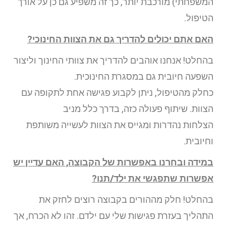
המשפחתי) מורכבת יותר, כך זה משפיע גם כן על אורך
הטיפול.
האם אתם יכולים להדריך גם את הצוות החינוכי?
בהחלט! אנחנו אוהבים להדריך את צוותי החינוך וליצור
השפעה חיובית גם במסגרת החינוכית.
כחלק מהטיפול, ניתן לקבוע פגישה אחת לתקופה עם
הצוות. שיתוף פעולה כזה, בדרך כלל מניב
הצלחות נהדרות ומגייס את הצוות לעשייה משותפת
וחיובית.
במידה ובחרנו באפשרות של הקבוצה, האם עדיין יש
אפשרות שתפגשי את ילד/תנו?
בהחלט! חלק מההורים בקבוצה רוצים לחזק את
התהליך בעזרת פגישות שלי עם ילדם. זהו לא הכרח, אך