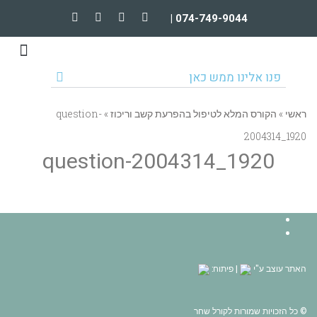
074-749-9044 |
טיפולים וקורסים מקוונים
הרצאות וארגונים
פנו אלינו ממש כאן
ראשי
»
הקורס המלא לטיפול בהפרעת קשב וריכוז
»
question-
2004314_1920
question-2004314_1920
Facebook
YouTube
האתר עוצב ע"י
| פיתוח:
© כל הזכויות שמורות לקורל שחר