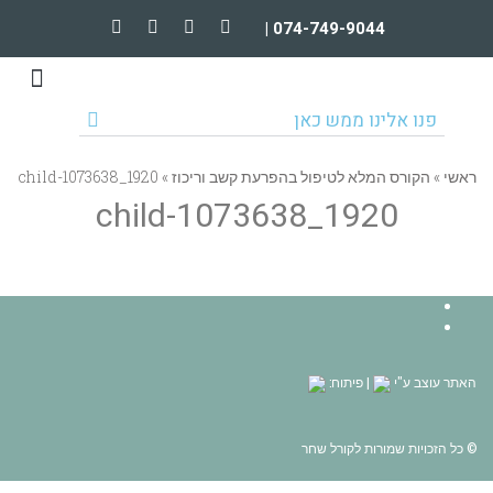
074-749-9044 |
טיפולים וקורסים מקוונים
הרצאות וארגונים
פנו אלינו ממש כאן
ראשי
»
הקורס המלא לטיפול בהפרעת קשב וריכוז
»
child-1073638_1920
child-1073638_1920
Facebook
YouTube
האתר עוצב ע"י
| פיתוח:
© כל הזכויות שמורות לקורל שחר