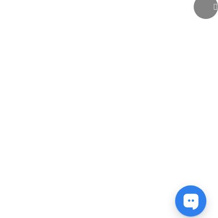
גלילה
לראש
העמוד